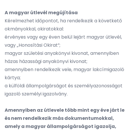
A magyar útlevél megújítása
Kérelmezhet időpontot, ha rendelkezik a követkető
okmányokkal, okiratokkal:
érvényes vagy egy éven belül lejárt magyar útlevél,
vagy „Honosítási Okirat”;
magyar születési anyakönyvi kivonat, amennyiben
házas házassági anyakönyvi kivonat;
amennyiben rendelkezik vele, magyar lakcímigazoló
kártya;
a külföldi állampolgárságot és személyazonosságot
igazoló személyi igazolvány.
Amennyiben az útlevele több mint egy éve járt le
és nem rendelkezik más dokumentumokkal,
amely a magyar állampolgárságot igazolja,