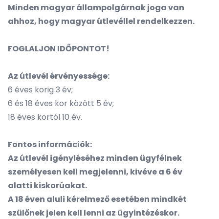
Minden magyar állampolgárnak joga van
ahhoz, hogy magyar útlevéllel rendelkezzen.
FOGLALJON IDŐPONTOT!
Az útlevél érvényessége:
6 éves korig 3 év;
6 és 18 éves kor között 5 év;
18 éves kortól 10 év.
Fontos információk:
Az útlevél igényléséhez minden ügyfélnek
személyesen kell megjelenni, kivéve a 6 év
alatti kiskorúakat.
A 18 éven aluli kérelmező esetében mindkét
szülőnek jelen kell lenni az ügyintézéskor.