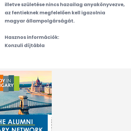
illetve születése nincs hazailag anyakönyvezve,
az fentieknek megfelelően kell igazolnia
magyar állampolgárságát.
Hasznos információk:
Konzuli díjtábla